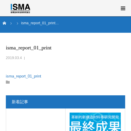
ム
isma_report_01_print…
新構造材料技術研究組合（ISMA）とは
事業概要
isma_report_01_print
2019.03.4
研究開発
ニュース・イベント
isma_report_01_print
English
新着記事