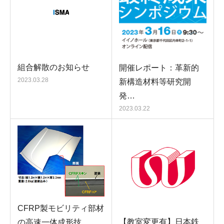
組合解散のお知らせ
開催レポート：革新的
2023.03.28
新構造材料等研究開
発…
2023.03.22
CFRP製モビリティ部材
【教室変更有】日本鉄
の高速一体成形技…