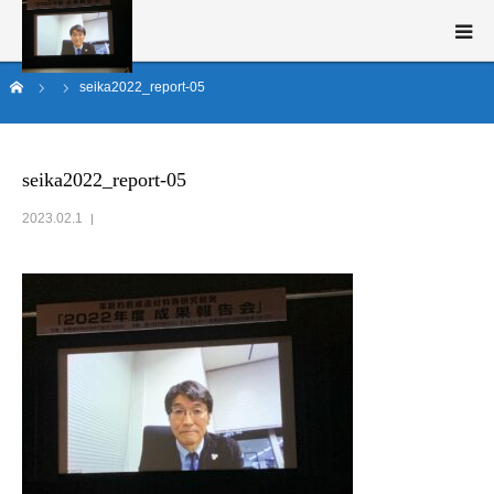
ム
seika2022_report-05
新構造材料技術研究組合（ISMA）とは
事業概要
seika2022_report-05
2023.02.1
研究開発
ニュース・イベント
English