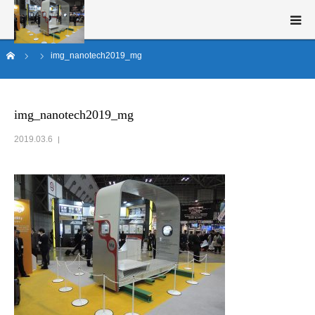
ム
img_nanotech2019_mg
新構造材料技術研究組合（ISMA）とは
事業概要
img_nanotech2019_mg
2019.03.6
研究開発
ニュース・イベント
English