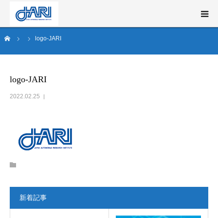
ム
logo-JARI
新構造材料技術研究組合（ISMA）とは
事業概要
logo-JARI
2022.02.25
研究開発
ニュース・イベント
English
新着記事