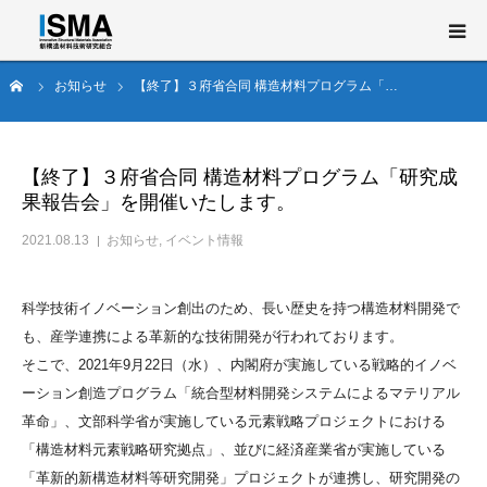
ム
お知らせ
【終了】３府省合同 構造材料プログラム「…
新構造材料技術研究組合（ISMA）とは
事業概要
【終了】３府省合同 構造材料プログラム「研究成
果報告会」を開催いたします。
研究開発
2021.08.13
お知らせ
,
イベント情報
ニュース・イベント
科学技術イノベーション創出のため、長い歴史を持つ構造材料開発で
も、産学連携による革新的な技術開発が行われております。
English
そこで、2021年9月22日（水）、内閣府が実施している戦略的イノベ
ーション創造プログラム「統合型材料開発システムによるマテリアル
革命」、文部科学省が実施している元素戦略プロジェクトにおける
「構造材料元素戦略研究拠点」、並びに経済産業省が実施している
「革新的新構造材料等研究開発」プロジェクトが連携し、研究開発の