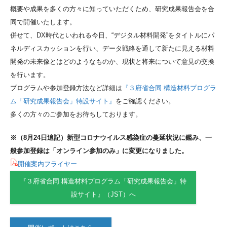
概要や成果を多くの方々に知っていただくため、研究成果報告会を合
同で開催いたします。
併せて、DX時代といわれる今日、“デジタル材料開発”をタイトルにパ
ネルディスカッションを行い、データ戦略を通して新たに見える材料
開発の未来像とはどのようなものか、現状と将来について意見の交換
を行います。
プログラムや参加登録方法など詳細は
『３府省合同 構造材料プログラ
ム「研究成果報告会」特設サイト』
をご確認ください。
多くの方々のご参加をお待ちしております。
※（8月24日追記）新型コロナウイルス感染症の蔓延状況に鑑み、一
般参加登録は「オンライン参加のみ」に変更になりました。
開催案内フライヤー
『３府省合同 構造材料プログラム「研究成果報告会」特
設サイト』（JST）へ