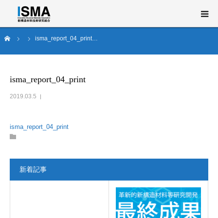
ム
isma_report_04_print…
新構造材料技術研究組合（ISMA）とは
事業概要
isma_report_04_print
2019.03.5
研究開発
ニュース・イベント
isma_report_04_print
English
新着記事