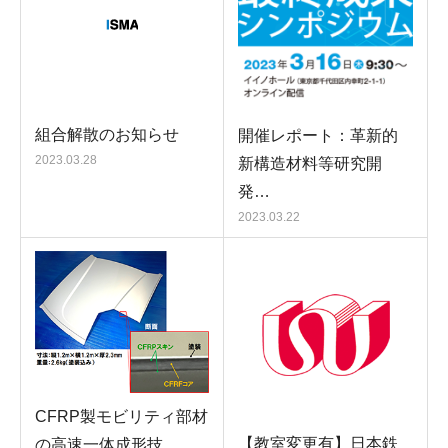
組合解散のお知らせ
開催レポート：革新的
2023.03.28
新構造材料等研究開
発…
2023.03.22
CFRP製モビリティ部材
【教室変更有】日本鉄
の高速一体成形技…