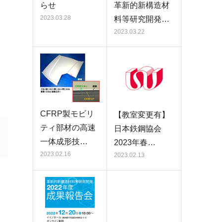
らせ
革新的新構造材
2023.03.28
料等研究開発…
2023.03.22
CFRP製モビリ
【教室変更有】
ティ部材の高速
日本鉄鋼協会
一体成形技…
2023年春…
2023.02.16
2023.02.13