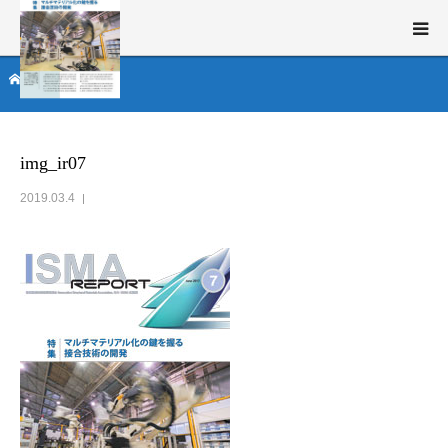
ム
img_ir07
新構造材料技術研究組合（ISMA）とは
事業概要
img_ir07
2019.03.4
研究開発
ニュース・イベント
English