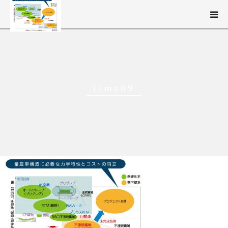
新構造材料技術研究組合（ISMA）とは
事業概要
isma09
研究開発
ニュース・イベント
English