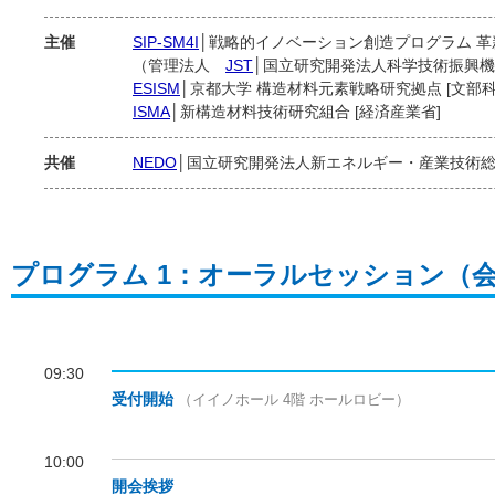
主催
SIP-SM4I
│戦略的イノベーション創造プログラム 革新
（管理法人
JST
│国立研究開発法人科学技術振興
ESISM
│京都大学 構造材料元素戦略研究拠点 [文部科
ISMA
│新構造材料技術研究組合 [経済産業省]
共催
NEDO
│国立研究開発法人新エネルギー・産業技術
プログラム 1：オーラルセッション（
09:30
受付開始
（イイノホール 4階 ホールロビー）
10:00
開会挨拶